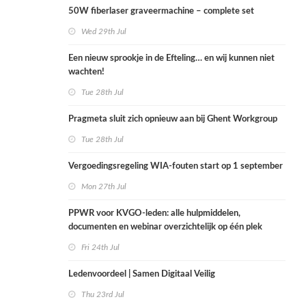
50W fiberlaser graveermachine – complete set
Wed 29th Jul
Een nieuw sprookje in de Efteling… en wij kunnen niet
wachten!
Tue 28th Jul
Pragmeta sluit zich opnieuw aan bij Ghent Workgroup
Tue 28th Jul
Vergoedingsregeling WIA-fouten start op 1 september
Mon 27th Jul
PPWR voor KVGO-leden: alle hulpmiddelen,
documenten en webinar overzichtelijk op één plek
Fri 24th Jul
Ledenvoordeel | Samen Digitaal Veilig
Thu 23rd Jul