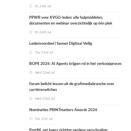
Fri 24th Jul
PPWR voor KVGO-leden: alle hulpmiddelen,
documenten en webinar overzichtelijk op één plek
Fri 24th Jul
Ledenvoordeel | Samen Digitaal Veilig
Thu 23rd Jul
BOPE 2026: AI Agents krijgen rol in het verkoopproces
Wed 22nd Jul
Forum belicht lessen uit de grafimediabranche over
carrièreswitches
Wed 22nd Jul
Nominaties PRINTmatters Awards 2026
Tue 21st Jul
PostNL zet koers richting verdere verschraling: