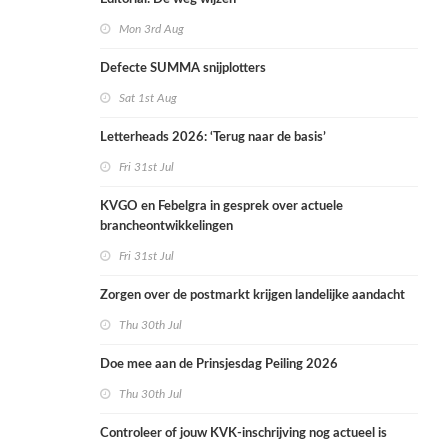
Mon 3rd Aug
Defecte SUMMA snijplotters
Sat 1st Aug
Letterheads 2026: ‘Terug naar de basis’
Fri 31st Jul
KVGO en Febelgra in gesprek over actuele
brancheontwikkelingen
Fri 31st Jul
Zorgen over de postmarkt krijgen landelijke aandacht
Thu 30th Jul
Doe mee aan de Prinsjesdag Peiling 2026
Thu 30th Jul
Controleer of jouw KVK-inschrijving nog actueel is