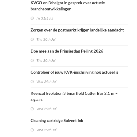
KVGO en Febelgra in gesprek over actuele
brancheontwikkelingen
Fri 31st Jul
Zorgen over de postmarkt krijgen landelijke aandacht
Thu 30th Jul
Doe mee aan de Prinsjesdag Peiling 2026
Thu 30th Jul
Controleer of jouw KVK-inschrijving nog actueel is
Wed 29th Jul
Keencut Evolution 3 Smartfold Cutter Bar 2.1 m –
z.g.a.n.
Wed 29th Jul
Cleaning cartridge Solvent Ink
Wed 29th Jul