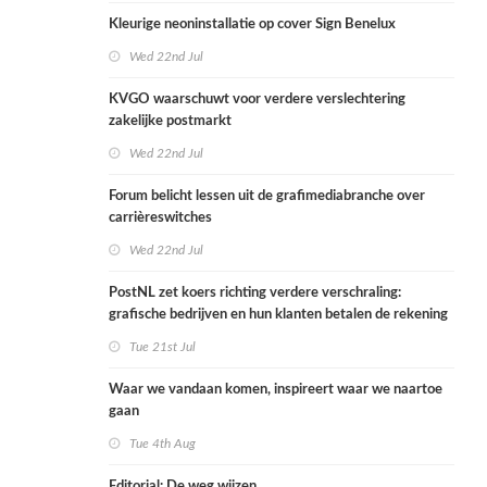
Kleurige neoninstallatie op cover Sign Benelux
Wed 22nd Jul
KVGO waarschuwt voor verdere verslechtering
zakelijke postmarkt
Wed 22nd Jul
Forum belicht lessen uit de grafimediabranche over
carrièreswitches
Wed 22nd Jul
PostNL zet koers richting verdere verschraling:
grafische bedrijven en hun klanten betalen de rekening
Tue 21st Jul
Waar we vandaan komen, inspireert waar we naartoe
gaan
Tue 4th Aug
Editorial: De weg wijzen