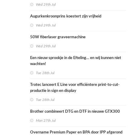
Wed 29th Jul
Augurkenkroonprins koestert zijn vrijheid
Wed 29th Jul
50W fiberlaser graveermachine
Wed 29th Jul
Een nieuw sprookje in de Efteling… en wij kunnen niet
wachten!
Tue 28th Jul
Trotec lanceert E Line voor efficiëntere print-to-cut-
productie in sign en display
Tue 28th Jul
Brother combineert DTG en DTF in nieuwe GTX300
Mon 27th Jul
Overname Premium Paper en BPA door IPP afgerond