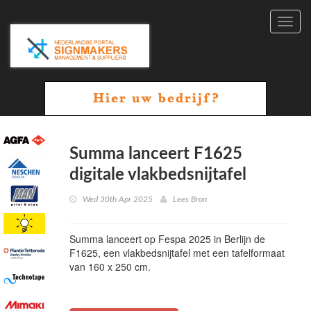
Toggl
navig
Summa lanceert F1625
digitale vlakbedsnijtafel
Wed 30th Apr 2025
Lees Bron
Summa lanceert op Fespa 2025 in Berlijn de
F1625, een vlakbedsnijtafel met een tafelformaat
van 160 x 250 cm.