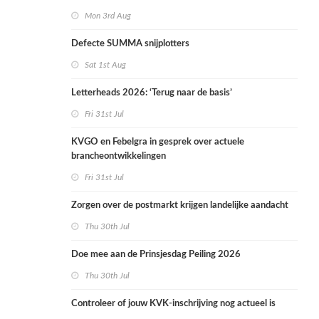
Mon 3rd Aug
Defecte SUMMA snijplotters
Sat 1st Aug
Letterheads 2026: ‘Terug naar de basis’
Fri 31st Jul
KVGO en Febelgra in gesprek over actuele
brancheontwikkelingen
Fri 31st Jul
Zorgen over de postmarkt krijgen landelijke aandacht
Thu 30th Jul
Doe mee aan de Prinsjesdag Peiling 2026
Thu 30th Jul
Controleer of jouw KVK-inschrijving nog actueel is