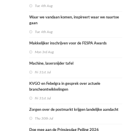
Tue 4th Aug
Waar we vandaan komen, inspireert waar we naartoe
gaan
Tue 4th Aug
Makkelijker inschrijven voor de FESPA Awards
Mon 3rd Aug
Machine, lasersnijder tafel
Fri 31st Jul
KVGO en Febelgra in gesprek over actuele
brancheontwikkelingen
Fri 31st Jul
Zorgen over de postmarkt krijgen landelijke aandacht
Thu 30th Jul
Doe mee aan de Prinsjesdag Peiling 2026