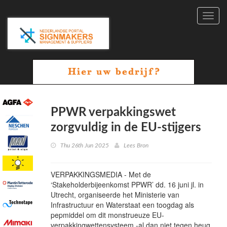
Toggl
navig
PPWR verpakkingswet
zorgvuldig in de EU-stijgers
Thu 26th Jun 2025
Lees Bron
VERPAKKINGSMEDIA - Met de
‘Stakeholderbijeenkomst PPWR’ dd. 16 juni jl. in
Utrecht, organiseerde het Ministerie van
Infrastructuur en Waterstaat een toogdag als
pepmiddel om dit monstrueuze EU-
verpakkingwettensysteem -al dan niet tegen heug