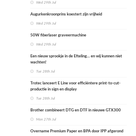
Wed 29th Jul
Augurkenkroonprins koestert zijn vrijheid
Wed 29th Jul
50W fiberlaser graveermachine
Wed 29th Jul
Een nieuw sprookje in de Efteling… en wij kunnen niet
wachten!
Tue 28th Jul
Trotec lanceert E Line voor efficiëntere print-to-cut-
productie in sign en display
Tue 28th Jul
Brother combineert DTG en DTF in nieuwe GTX300
Mon 27th Jul
Overname Premium Paper en BPA door IPP afgerond