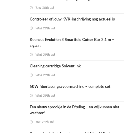
Thu 30th Jul
Controleer of jouw KVK-inschrijving nog actueel is
Wed 29th Jul
Keencut Evolution 3 Smartfold Cutter Bar 2.1 m –
z.g.a.n.
Wed 29th Jul
Cleaning cartridge Solvent Ink
Wed 29th Jul
50W fiberlaser graveermachine – complete set
Wed 29th Jul
Een nieuw sprookje in de Efteling… en wij kunnen niet
wachten!
Tue 28th Jul