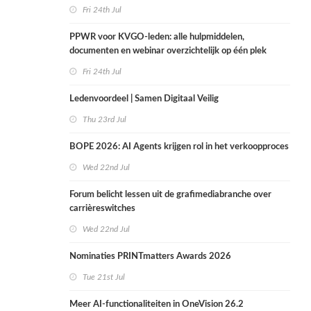
Fri 24th Jul
PPWR voor KVGO-leden: alle hulpmiddelen,
documenten en webinar overzichtelijk op één plek
Fri 24th Jul
Ledenvoordeel | Samen Digitaal Veilig
Thu 23rd Jul
BOPE 2026: AI Agents krijgen rol in het verkoopproces
Wed 22nd Jul
Forum belicht lessen uit de grafimediabranche over
carrièreswitches
Wed 22nd Jul
Nominaties PRINTmatters Awards 2026
Tue 21st Jul
Meer AI-functionaliteiten in OneVision 26.2