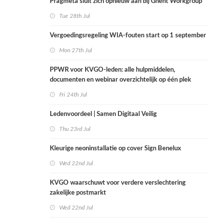
Pragmeta sluit zich opnieuw aan bij Ghent Workgroup
Tue 28th Jul
Vergoedingsregeling WIA-fouten start op 1 september
Mon 27th Jul
PPWR voor KVGO-leden: alle hulpmiddelen,
documenten en webinar overzichtelijk op één plek
Fri 24th Jul
Ledenvoordeel | Samen Digitaal Veilig
Thu 23rd Jul
Kleurige neoninstallatie op cover Sign Benelux
Wed 22nd Jul
KVGO waarschuwt voor verdere verslechtering
zakelijke postmarkt
Wed 22nd Jul