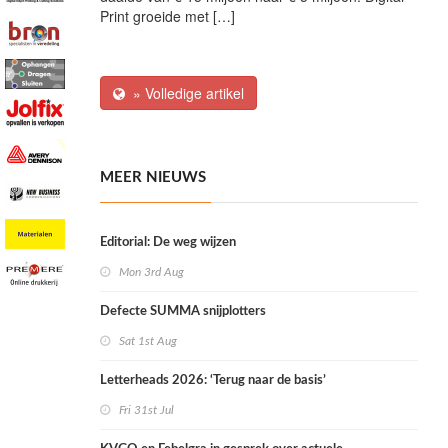
Print groeide met […]
» Volledige artikel
MEER NIEUWS
Editorial: De weg wijzen
Mon 3rd Aug
Defecte SUMMA snijplotters
Sat 1st Aug
Letterheads 2026: ‘Terug naar de basis’
Fri 31st Jul