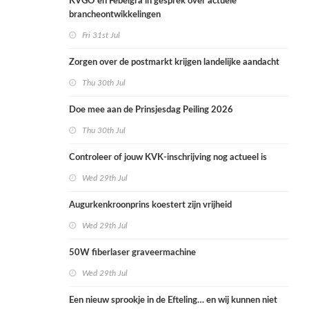
KVGO en Febelgra in gesprek over actuele
brancheontwikkelingen
Fri 31st Jul
Zorgen over de postmarkt krijgen landelijke aandacht
Thu 30th Jul
Doe mee aan de Prinsjesdag Peiling 2026
Thu 30th Jul
Controleer of jouw KVK-inschrijving nog actueel is
Wed 29th Jul
Augurkenkroonprins koestert zijn vrijheid
Wed 29th Jul
50W fiberlaser graveermachine
Wed 29th Jul
Een nieuw sprookje in de Efteling… en wij kunnen niet