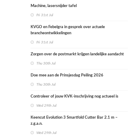
Machine, lasersnijder tafel
Fri 31st Jul
KVGO en Febelgra in gesprek over actuele
brancheontwikkelingen
Fri 31st Jul
Zorgen over de postmarkt krijgen landelijke aandacht
Thu 30th Jul
Doe mee aan de Prinsjesdag Peiling 2026
Thu 30th Jul
Controleer of jouw KVK-inschrijving nog actueel is
Wed 29th Jul
Keencut Evolution 3 Smartfold Cutter Bar 2.1 m –
z.g.a.n.
Wed 29th Jul