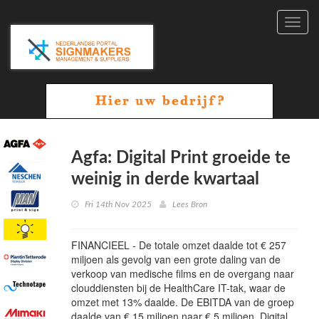
Toggl
navig
Agfa: Digital Print groeide te
weinig in derde kwartaal
Fri 14th Nov 2025
Lees Bron
FINANCIEEL - De totale omzet daalde tot € 257
miljoen als gevolg van een grote daling van de
verkoop van medische films en de overgang naar
clouddiensten bij de HealthCare IT-tak, waar de
omzet met 13% daalde. De EBITDA van de groep
daalde van € 15 miljoen naar € 5 miljoen. Digital