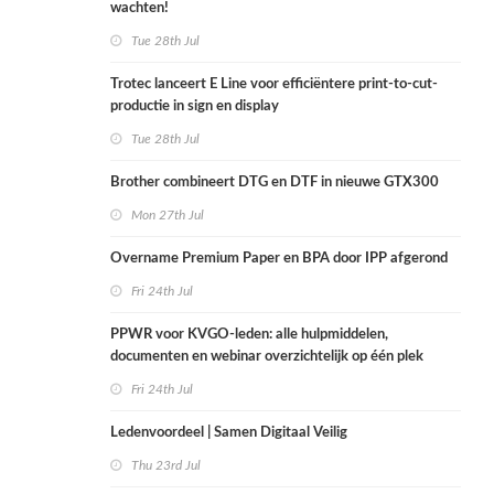
wachten!
Tue 28th Jul
Trotec lanceert E Line voor efficiëntere print-to-cut-
productie in sign en display
Tue 28th Jul
Brother combineert DTG en DTF in nieuwe GTX300
Mon 27th Jul
Overname Premium Paper en BPA door IPP afgerond
Fri 24th Jul
PPWR voor KVGO-leden: alle hulpmiddelen,
documenten en webinar overzichtelijk op één plek
Fri 24th Jul
Ledenvoordeel | Samen Digitaal Veilig
Thu 23rd Jul