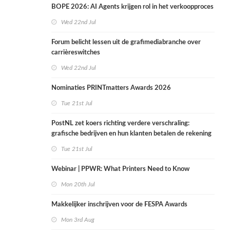
BOPE 2026: AI Agents krijgen rol in het verkoopproces
Wed 22nd Jul
Forum belicht lessen uit de grafimediabranche over
carrièreswitches
Wed 22nd Jul
Nominaties PRINTmatters Awards 2026
Tue 21st Jul
PostNL zet koers richting verdere verschraling:
grafische bedrijven en hun klanten betalen de rekening
Tue 21st Jul
Webinar | PPWR: What Printers Need to Know
Mon 20th Jul
Makkelijker inschrijven voor de FESPA Awards
Mon 3rd Aug