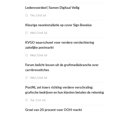
Ledenvoordeel | Samen Digitaal Veilig
Thu 23rd Jul
Kleurige neoninstallatie op cover Sign Benelux
Wed 22nd Jul
KVGO waarschuwt voor verdere verslechtering
zakelijke postmarkt
Wed 22nd Jul
Forum belicht lessen uit de grafimediabranche over
carrièreswitches
Wed 22nd Jul
PostNL zet koers richting verdere verschraling:
grafische bedrijven en hun klanten betalen de rekening
Tue 21st Jul
Groei van 20 procent voor OOH-markt