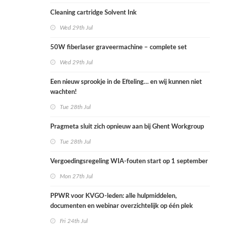
Cleaning cartridge Solvent Ink
Wed 29th Jul
50W fiberlaser graveermachine – complete set
Wed 29th Jul
Een nieuw sprookje in de Efteling… en wij kunnen niet
wachten!
Tue 28th Jul
Pragmeta sluit zich opnieuw aan bij Ghent Workgroup
Tue 28th Jul
Vergoedingsregeling WIA-fouten start op 1 september
Mon 27th Jul
PPWR voor KVGO-leden: alle hulpmiddelen,
documenten en webinar overzichtelijk op één plek
Fri 24th Jul