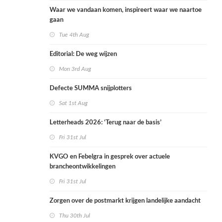
Waar we vandaan komen, inspireert waar we naartoe
gaan
Tue 4th Aug
Editorial: De weg wijzen
Mon 3rd Aug
Defecte SUMMA snijplotters
Sat 1st Aug
Letterheads 2026: ‘Terug naar de basis’
Fri 31st Jul
KVGO en Febelgra in gesprek over actuele
brancheontwikkelingen
Fri 31st Jul
Zorgen over de postmarkt krijgen landelijke aandacht
Thu 30th Jul