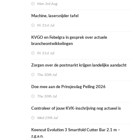
Mon 3rd Aug
Machine, lasersnijder tafel
Fri 31st Jul
KVGO en Febelgra in gesprek over actuele
brancheontwikkelingen
Fri 31st Jul
Zorgen over de postmarkt krijgen landelijke aandacht
Thu 30th Jul
Doe mee aan de Prinsjesdag Peiling 2026
Thu 30th Jul
Controleer of jouw KVK-inschrijving nog actueel is
Wed 29th Jul
Keencut Evolution 3 Smartfold Cutter Bar 2.1 m –
z.g.a.n.