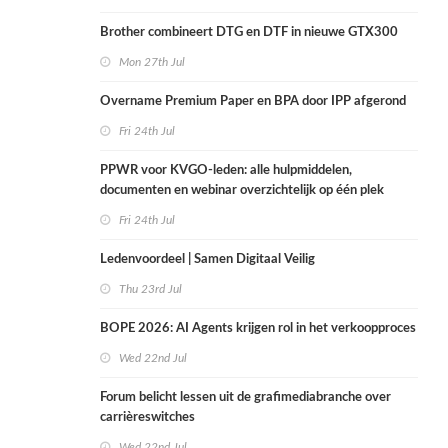
Brother combineert DTG en DTF in nieuwe GTX300
Mon 27th Jul
Overname Premium Paper en BPA door IPP afgerond
Fri 24th Jul
PPWR voor KVGO-leden: alle hulpmiddelen,
documenten en webinar overzichtelijk op één plek
Fri 24th Jul
Ledenvoordeel | Samen Digitaal Veilig
Thu 23rd Jul
BOPE 2026: AI Agents krijgen rol in het verkoopproces
Wed 22nd Jul
Forum belicht lessen uit de grafimediabranche over
carrièreswitches
Wed 22nd Jul