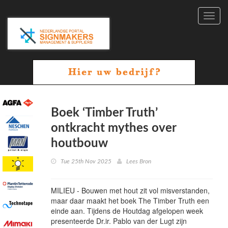
Toggl
navig
Boek ‘Timber Truth’
ontkracht mythes over
houtbouw
Tue 25th Nov 2025
Lees Bron
MILIEU - Bouwen met hout zit vol misverstanden,
maar daar maakt het boek The Timber Truth een
einde aan. Tijdens de Houtdag afgelopen week
presenteerde Dr.ir. Pablo van der Lugt zijn