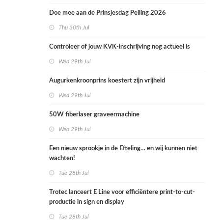
Doe mee aan de Prinsjesdag Peiling 2026
Thu 30th Jul
Controleer of jouw KVK-inschrijving nog actueel is
Wed 29th Jul
Augurkenkroonprins koestert zijn vrijheid
Wed 29th Jul
50W fiberlaser graveermachine
Wed 29th Jul
Een nieuw sprookje in de Efteling… en wij kunnen niet
wachten!
Tue 28th Jul
Trotec lanceert E Line voor efficiëntere print-to-cut-
productie in sign en display
Tue 28th Jul