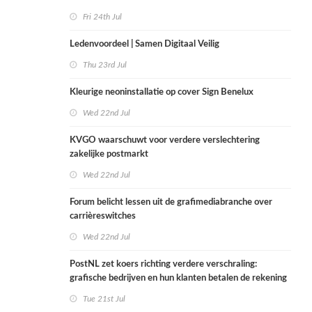
Fri 24th Jul
Ledenvoordeel | Samen Digitaal Veilig
Thu 23rd Jul
Kleurige neoninstallatie op cover Sign Benelux
Wed 22nd Jul
KVGO waarschuwt voor verdere verslechtering
zakelijke postmarkt
Wed 22nd Jul
Forum belicht lessen uit de grafimediabranche over
carrièreswitches
Wed 22nd Jul
PostNL zet koers richting verdere verschraling:
grafische bedrijven en hun klanten betalen de rekening
Tue 21st Jul