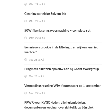
Wed 29th Jul
Cleaning cartridge Solvent Ink
Wed 29th Jul
50W fiberlaser graveermachine – complete set
Wed 29th Jul
Een nieuw sprookje in de Efteling… en wij kunnen niet
wachten!
Tue 28th Jul
Pragmeta sluit zich opnieuw aan bij Ghent Workgroup
Tue 28th Jul
Vergoedingsregeling WIA-fouten start op 1 september
Mon 27th Jul
PPWR voor KVGO-leden: alle hulpmiddelen,
documenten en webinar overzichtelijk op één plek