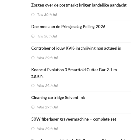
Zorgen over de postmarkt krijgen landelijke aandacht
Thu 30th Jul
Doe mee aan de Prinsjesdag Peiling 2026
Thu 30th Jul
Controleer of jouw KVK-inschrijving nog actueel is
Wed 29th Jul
Keencut Evolution 3 Smartfold Cutter Bar 2.1 m –
z.g.a.n.
Wed 29th Jul
Cleaning cartridge Solvent Ink
Wed 29th Jul
50W fiberlaser graveermachine – complete set
Wed 29th Jul