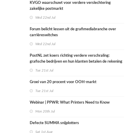
KVGO waarschuwt voor verdere verslechtering
zakelijke postmarkt
Wed 22nd Jul
Forum belicht lessen uit de grafimediabranche over
carrièreswitches
Wed 22nd Jul
PostNL zet koers richting verdere verschraling:
grafische bedrijven en hun klanten betalen de rekening
Tue 21st Jul
Groei van 20 procent voor OOH-markt
Tue 21st Jul
Webinar | PPWR: What Printers Need to Know
Mon 20th Jul
Defecte SUMMA snijplotters
Sat 1st Aug