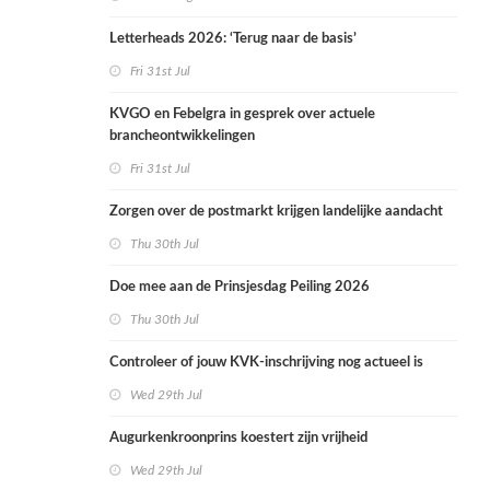
Letterheads 2026: ‘Terug naar de basis’
Fri 31st Jul
KVGO en Febelgra in gesprek over actuele
brancheontwikkelingen
Fri 31st Jul
Zorgen over de postmarkt krijgen landelijke aandacht
Thu 30th Jul
Doe mee aan de Prinsjesdag Peiling 2026
Thu 30th Jul
Controleer of jouw KVK-inschrijving nog actueel is
Wed 29th Jul
Augurkenkroonprins koestert zijn vrijheid
Wed 29th Jul