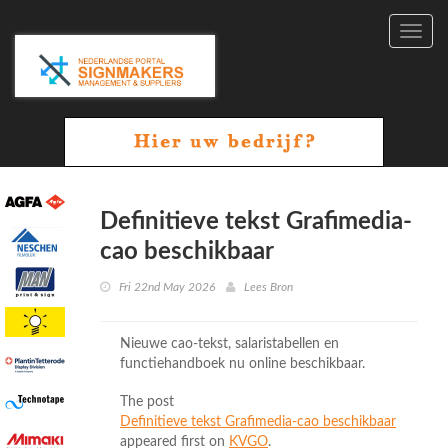
Toggl
navig
Definitieve tekst Grafimedia-
cao beschikbaar
Fri 22nd May 2026
Lees Bron
Nieuwe cao-tekst, salaristabellen en
functiehandboek nu online beschikbaar.
The post
Definitieve tekst Grafimedia-cao beschikbaar
appeared first on
KVGO
.