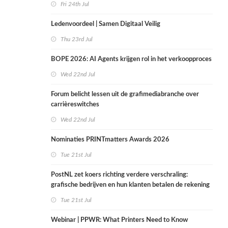
Fri 24th Jul
Ledenvoordeel | Samen Digitaal Veilig
Thu 23rd Jul
BOPE 2026: AI Agents krijgen rol in het verkoopproces
Wed 22nd Jul
Forum belicht lessen uit de grafimediabranche over
carrièreswitches
Wed 22nd Jul
Nominaties PRINTmatters Awards 2026
Tue 21st Jul
PostNL zet koers richting verdere verschraling:
grafische bedrijven en hun klanten betalen de rekening
Tue 21st Jul
Webinar | PPWR: What Printers Need to Know