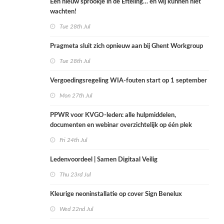
Een nieuw sprookje in de Efteling… en wij kunnen niet
wachten!
Tue 28th Jul
Pragmeta sluit zich opnieuw aan bij Ghent Workgroup
Tue 28th Jul
Vergoedingsregeling WIA-fouten start op 1 september
Mon 27th Jul
PPWR voor KVGO-leden: alle hulpmiddelen,
documenten en webinar overzichtelijk op één plek
Fri 24th Jul
Ledenvoordeel | Samen Digitaal Veilig
Thu 23rd Jul
Kleurige neoninstallatie op cover Sign Benelux
Wed 22nd Jul