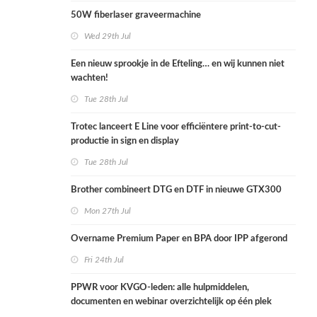
50W fiberlaser graveermachine
Wed 29th Jul
Een nieuw sprookje in de Efteling… en wij kunnen niet
wachten!
Tue 28th Jul
Trotec lanceert E Line voor efficiëntere print-to-cut-
productie in sign en display
Tue 28th Jul
Brother combineert DTG en DTF in nieuwe GTX300
Mon 27th Jul
Overname Premium Paper en BPA door IPP afgerond
Fri 24th Jul
PPWR voor KVGO-leden: alle hulpmiddelen,
documenten en webinar overzichtelijk op één plek