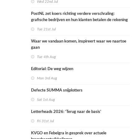
Wed 22nd Jul
PostNL zet koers richting verdere verschraling:
grafische bedrijven en hun klanten betalen de rekening
Tue 21st Jul
Waar we vandaan komen, inspireert waar we naartoe
gaan
Tue 4th Aug
Editorial: De weg wijzen
Mon 3rd Aug
Defecte SUMMA snijplotters
Sat 1st Aug
Letterheads 2026: ‘Terug naar de basis’
Fri 31st Jul
KVGO en Febelgra in gesprek over actuele