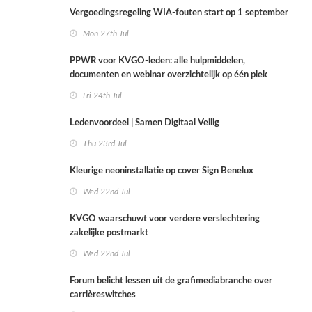
Vergoedingsregeling WIA-fouten start op 1 september
Mon 27th Jul
PPWR voor KVGO-leden: alle hulpmiddelen,
documenten en webinar overzichtelijk op één plek
Fri 24th Jul
Ledenvoordeel | Samen Digitaal Veilig
Thu 23rd Jul
Kleurige neoninstallatie op cover Sign Benelux
Wed 22nd Jul
KVGO waarschuwt voor verdere verslechtering
zakelijke postmarkt
Wed 22nd Jul
Forum belicht lessen uit de grafimediabranche over
carrièreswitches