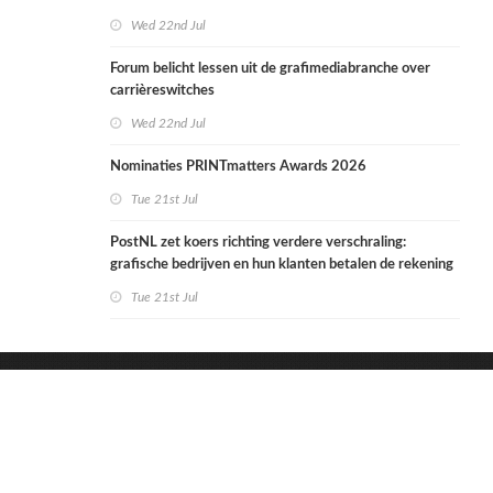
Wed 22nd Jul
Forum belicht lessen uit de grafimediabranche over
carrièreswitches
Wed 22nd Jul
Nominaties PRINTmatters Awards 2026
Tue 21st Jul
PostNL zet koers richting verdere verschraling:
grafische bedrijven en hun klanten betalen de rekening
Tue 21st Jul