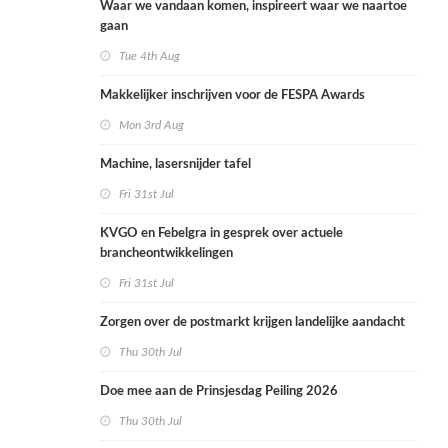
Waar we vandaan komen, inspireert waar we naartoe
gaan
Tue 4th Aug
Makkelijker inschrijven voor de FESPA Awards
Mon 3rd Aug
Machine, lasersnijder tafel
Fri 31st Jul
KVGO en Febelgra in gesprek over actuele
brancheontwikkelingen
Fri 31st Jul
Zorgen over de postmarkt krijgen landelijke aandacht
Thu 30th Jul
Doe mee aan de Prinsjesdag Peiling 2026
Thu 30th Jul