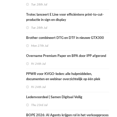
Tue 28th Jul
Trotec lanceert E Line voor efficiëntere print-to-cut-
productie in sign en display
Tue 28th Jul
Brother combineert DTG en DTF in nieuwe GTX300
Mon 27th Jul
Overname Premium Paper en BPA door IPP afgerond
Fri 24th Jul
PPWR voor KVGO-leden: alle hulpmiddelen,
documenten en webinar overzichtelijk op één plek
Fri 24th Jul
Ledenvoordeel | Samen Digitaal Veilig
Thu 23rd Jul
BOPE 2026: AI Agents krijgen rol in het verkoopproces