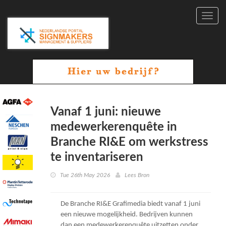
Toggl
navig
Vanaf 1 juni: nieuwe
medewerkerenquête in
Branche RI&E om werkstress
te inventariseren
Tue 26th May 2026
Lees Bron
De Branche RI&E Grafimedia biedt vanaf 1 juni
een nieuwe mogelijkheid. Bedrijven kunnen
dan een medewerkerenquête uitzetten onder