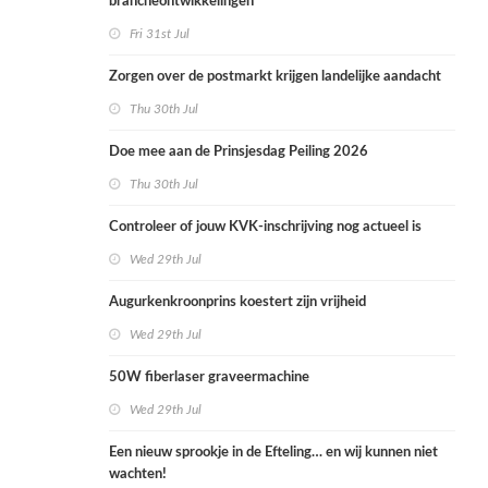
brancheontwikkelingen
Fri 31st Jul
Zorgen over de postmarkt krijgen landelijke aandacht
Thu 30th Jul
Doe mee aan de Prinsjesdag Peiling 2026
Thu 30th Jul
Controleer of jouw KVK-inschrijving nog actueel is
Wed 29th Jul
Augurkenkroonprins koestert zijn vrijheid
Wed 29th Jul
50W fiberlaser graveermachine
Wed 29th Jul
Een nieuw sprookje in de Efteling… en wij kunnen niet
wachten!