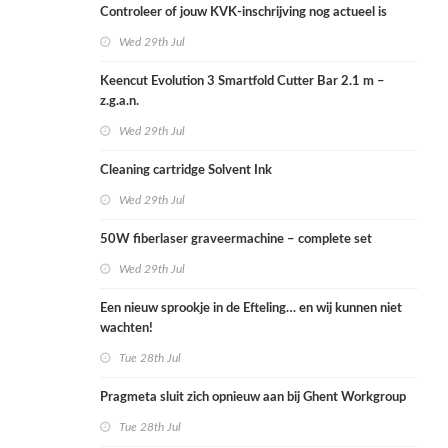
Controleer of jouw KVK-inschrijving nog actueel is
Wed 29th Jul
Keencut Evolution 3 Smartfold Cutter Bar 2.1 m –
z.g.a.n.
Wed 29th Jul
Cleaning cartridge Solvent Ink
Wed 29th Jul
50W fiberlaser graveermachine – complete set
Wed 29th Jul
Een nieuw sprookje in de Efteling… en wij kunnen niet
wachten!
Tue 28th Jul
Pragmeta sluit zich opnieuw aan bij Ghent Workgroup
Tue 28th Jul