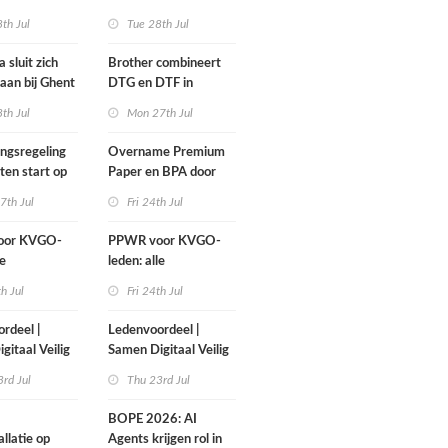
iet wachten!
print-to-cut-productie
th Jul
Tue 28th Jul
in sign en display
 sluit zich
Brother combineert
aan bij Ghent
DTG en DTF in
up
nieuwe GTX300
th Jul
Mon 27th Jul
ngsregeling
Overname Premium
en start op
Paper en BPA door
mber
IPP afgerond
7th Jul
Fri 24th Jul
oor KVGO-
PPWR voor KVGO-
le
leden: alle
elen,
hulpmiddelen,
th Jul
Fri 24th Jul
ten en
documenten en
overzichtelijk
webinar overzichtelijk
rdeel |
Ledenvoordeel |
lek
op één plek
gitaal Veilig
Samen Digitaal Veilig
rd Jul
Thu 23rd Jul
BOPE 2026: AI
llatie op
Agents krijgen rol in