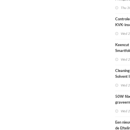
2026
Thu 30
Controle
KVK-insc
actueel i
Wed 2
Keencut 
Smartfol
2.1 m – z
Wed 2
Cleaning
Solvent 
Wed 2
50W fibe
graveer
complete
Wed 2
Een nieu
de Efteli