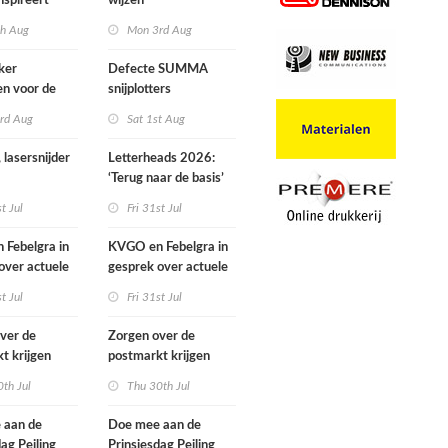
nspireert
wijzen
 naartoe gaan
th Aug
Mon 3rd Aug
ker
Defecte SUMMA
ven voor de
snijplotters
wards
rd Aug
Sat 1st Aug
 lasersnijder
Letterheads 2026:
‘Terug naar de basis’
st Jul
Fri 31st Jul
Febelgra in
KVGO en Febelgra in
over actuele
gesprek over actuele
ntwikkelingen
brancheontwikkelingen
st Jul
Fri 31st Jul
ver de
Zorgen over de
t krijgen
postmarkt krijgen
ke aandacht
landelijke aandacht
th Jul
Thu 30th Jul
 aan de
Doe mee aan de
dag Peiling
Prinsjesdag Peiling