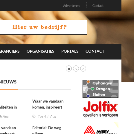
Adverteren
Contact
ERANCIERS
ORGANISATIES
PORTALS
CONTACT
NIEUWS
-
Waar we vandaan
liteiten in
komen, inspireert
on 26.2
waar we naartoe gaan
th Aug
Tue 4th Aug
 vandaan
Editorial: De weg