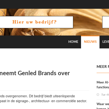
HOME
NIEUWS
LEV
 aan mij ligt, blijft de branche vooral experimenteren”
MEER 
s neemt Genled Brands over
Meer AI
functiona
OneVisi
Tue 4
ands overgenomen. Dit bedrijf biedt uiteenlopende
past in de signage-, architectuur- en commerciële sector.
Waar we