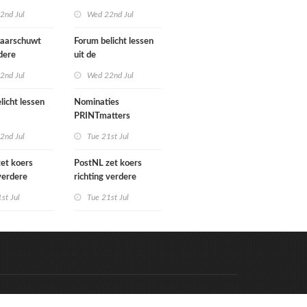
gn Benelux
het verkoopproces
2nd Jul
Wed 22nd Jul
aarschuwt
Forum belicht lessen
dere
uit de
tering
grafimediabranche
2nd Jul
Wed 22nd Jul
e postmarkt
over carrièreswitches
licht lessen
Nominaties
PRINTmatters
diabranche
Awards 2026
2nd Jul
Tue 21st Jul
rièreswitches
et koers
PostNL zet koers
 verdere
richting verdere
ing:
verschraling:
st Jul
Tue 21st Jul
e bedrijven en
grafische bedrijven en
ten betalen
hun klanten betalen
ing
de rekening
Code & Hosted by:
e Meern Multimedia
VDVO
Contact