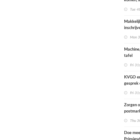
komen, i
waar we
Tue 4
Makkelij
inschrij
FESPA A
Mon 3
Machine,
tafel
Fri 31
KVGO en 
gesprek 
brancheo
Fri 31
Zorgen o
postmark
landelij
Thu 30
Doe mee
Prinsjes