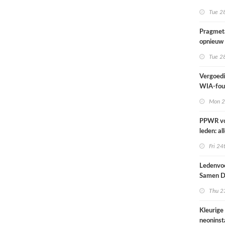
kunnen n
Tue 28
Pragmeta
opnieuw 
Workgro
Tue 28
Vergoedi
WIA-fout
1 septe
Mon 2
PPWR v
leden: al
hulpmidd
Fri 24
documen
webinar 
Ledenvoo
op één p
Samen Di
Thu 23
Kleurige
neoninsta