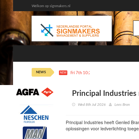
Welkom op signmakers.nl
NEWS
Fri 7th 10:20
KVGO Magazine | “Als het
NEW
Principal Industrie
Wed 8th Jul 2026
Lees Bron
Principal Industries heeft Genled Br
oplossingen voor ledverlichting toege