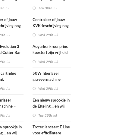
2026
th Jul
Thu 30th Jul
er of jouw
Controleer of jouw
hrijving nog
KVK-inschrijving nog
s
actueel is
9th Jul
Wed 29th Jul
Evolution 3
Augurkenkroonprins
d Cutter Bar
koestert zijn vrijheid
.g.a.n.
9th Jul
Wed 29th Jul
 cartridge
50W fiberlaser
Ink
graveermachine
9th Jul
Wed 29th Jul
rlaser
Een nieuw sprookje in
machine –
de Efteling… en wij
 set
kunnen niet wachten!
9th Jul
Tue 28th Jul
w sprookje in
Trotec lanceert E Line
ng… en wij
voor efficiëntere