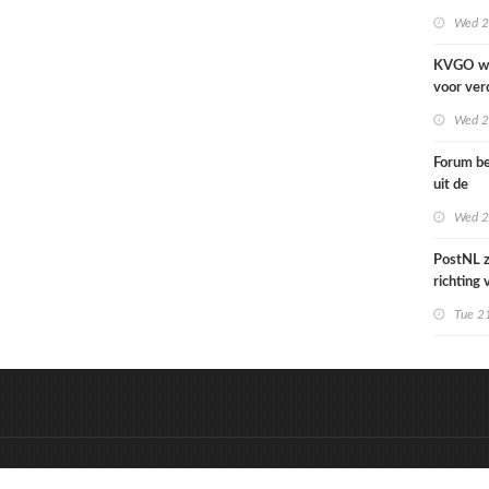
cover Si
Wed 2
KVGO w
voor ver
verslech
Wed 2
zakelijk
Forum be
uit de
grafime
Wed 2
over car
PostNL z
richting
verschral
Tue 21
grafisch
hun klan
de reken
&
Onderdeel van:
BrancheConnect
D