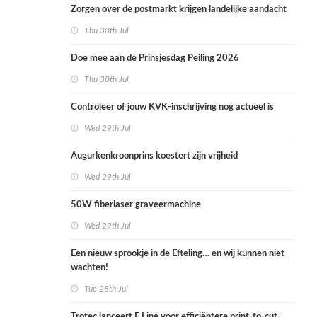
Zorgen over de postmarkt krijgen landelijke aandacht
Thu 30th Jul
Doe mee aan de Prinsjesdag Peiling 2026
Thu 30th Jul
Controleer of jouw KVK-inschrijving nog actueel is
Wed 29th Jul
Augurkenkroonprins koestert zijn vrijheid
Wed 29th Jul
50W fiberlaser graveermachine
Wed 29th Jul
Een nieuw sprookje in de Efteling… en wij kunnen niet
wachten!
Tue 28th Jul
Trotec lanceert E Line voor efficiëntere print-to-cut-