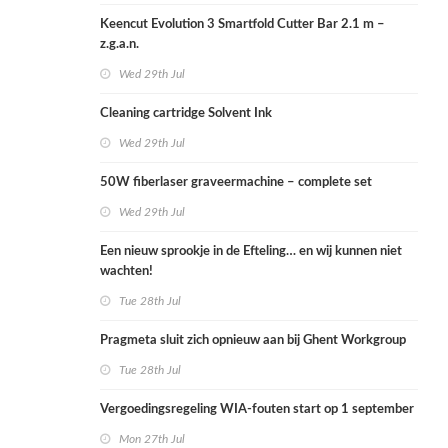
Keencut Evolution 3 Smartfold Cutter Bar 2.1 m –
z.g.a.n.
Wed 29th Jul
Cleaning cartridge Solvent Ink
Wed 29th Jul
50W fiberlaser graveermachine – complete set
Wed 29th Jul
Een nieuw sprookje in de Efteling… en wij kunnen niet
wachten!
Tue 28th Jul
Pragmeta sluit zich opnieuw aan bij Ghent Workgroup
Tue 28th Jul
Vergoedingsregeling WIA-fouten start op 1 september
Mon 27th Jul