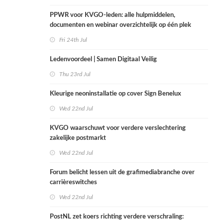
PPWR voor KVGO-leden: alle hulpmiddelen,
documenten en webinar overzichtelijk op één plek
Fri 24th Jul
Ledenvoordeel | Samen Digitaal Veilig
Thu 23rd Jul
Kleurige neoninstallatie op cover Sign Benelux
Wed 22nd Jul
KVGO waarschuwt voor verdere verslechtering
zakelijke postmarkt
Wed 22nd Jul
Forum belicht lessen uit de grafimediabranche over
carrièreswitches
Wed 22nd Jul
PostNL zet koers richting verdere verschraling: