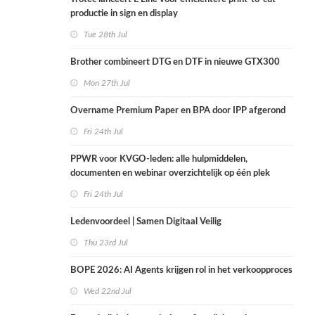
productie in sign en display
Tue 28th Jul
Brother combineert DTG en DTF in nieuwe GTX300
Mon 27th Jul
Overname Premium Paper en BPA door IPP afgerond
Fri 24th Jul
PPWR voor KVGO-leden: alle hulpmiddelen,
documenten en webinar overzichtelijk op één plek
Fri 24th Jul
Ledenvoordeel | Samen Digitaal Veilig
Thu 23rd Jul
BOPE 2026: AI Agents krijgen rol in het verkoopproces
Wed 22nd Jul