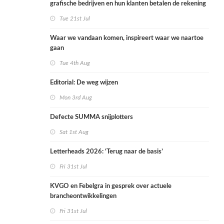
grafische bedrijven en hun klanten betalen de rekening
Tue 21st Jul
Waar we vandaan komen, inspireert waar we naartoe
gaan
Tue 4th Aug
Editorial: De weg wijzen
Mon 3rd Aug
Defecte SUMMA snijplotters
Sat 1st Aug
Letterheads 2026: ‘Terug naar de basis’
Fri 31st Jul
KVGO en Febelgra in gesprek over actuele
brancheontwikkelingen
Fri 31st Jul