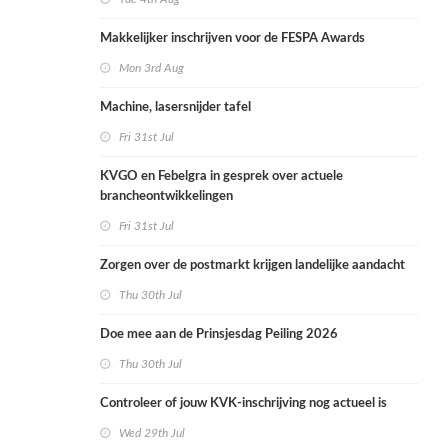
Makkelijker inschrijven voor de FESPA Awards
Mon 3rd Aug
Machine, lasersnijder tafel
Fri 31st Jul
KVGO en Febelgra in gesprek over actuele
brancheontwikkelingen
Fri 31st Jul
Zorgen over de postmarkt krijgen landelijke aandacht
Thu 30th Jul
Doe mee aan de Prinsjesdag Peiling 2026
Thu 30th Jul
Controleer of jouw KVK-inschrijving nog actueel is
Wed 29th Jul