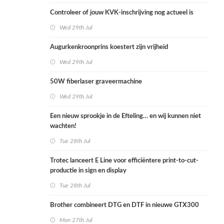
Controleer of jouw KVK-inschrijving nog actueel is
Wed 29th Jul
Augurkenkroonprins koestert zijn vrijheid
Wed 29th Jul
50W fiberlaser graveermachine
Wed 29th Jul
Een nieuw sprookje in de Efteling… en wij kunnen niet
wachten!
Tue 28th Jul
Trotec lanceert E Line voor efficiëntere print-to-cut-
productie in sign en display
Tue 28th Jul
Brother combineert DTG en DTF in nieuwe GTX300
Mon 27th Jul