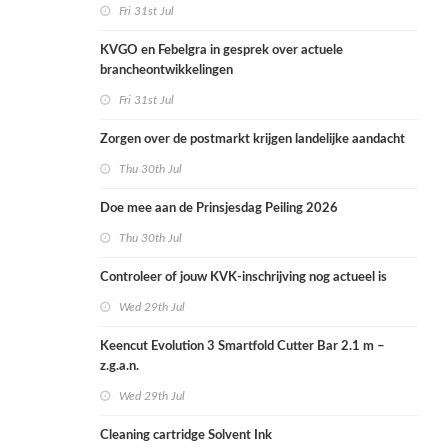
Fri 31st Jul
KVGO en Febelgra in gesprek over actuele
brancheontwikkelingen
Fri 31st Jul
Zorgen over de postmarkt krijgen landelijke aandacht
Thu 30th Jul
Doe mee aan de Prinsjesdag Peiling 2026
Thu 30th Jul
Controleer of jouw KVK-inschrijving nog actueel is
Wed 29th Jul
Keencut Evolution 3 Smartfold Cutter Bar 2.1 m –
z.g.a.n.
Wed 29th Jul
Cleaning cartridge Solvent Ink