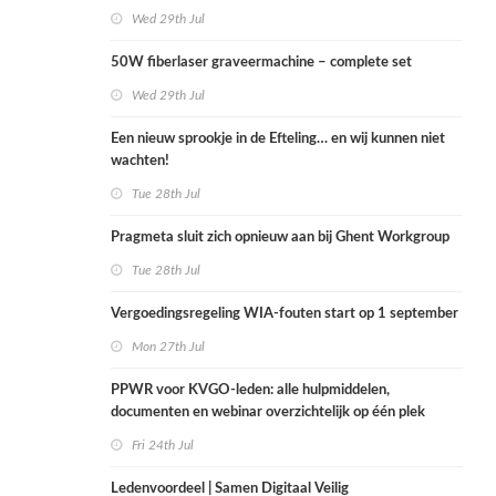
Wed 29th Jul
50W fiberlaser graveermachine – complete set
Wed 29th Jul
Een nieuw sprookje in de Efteling… en wij kunnen niet
wachten!
Tue 28th Jul
Pragmeta sluit zich opnieuw aan bij Ghent Workgroup
Tue 28th Jul
Vergoedingsregeling WIA-fouten start op 1 september
Mon 27th Jul
PPWR voor KVGO-leden: alle hulpmiddelen,
documenten en webinar overzichtelijk op één plek
Fri 24th Jul
Ledenvoordeel | Samen Digitaal Veilig