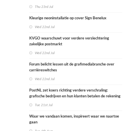
Thu 23rd Jul
Kleurige neoninstallatie op cover Sign Benelux
Wed 22nd Jul
KVGO waarschuwt voor verdere verslechtering
zakelijke postmarkt
Wed 22nd Jul
Forum belicht lessen uit de grafimediabranche over
carrièreswitches
Wed 22nd Jul
PostNL zet koers richting verdere verschraling:
grafische bedrijven en hun klanten betalen de rekening
Tue 21st Jul
Waar we vandaan komen, inspireert waar we naartoe
gaan