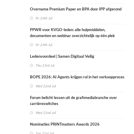
Overname Premium Paper en BPA door IPP afgerond
Fri 24th Jul
PPWR voor KVGO-leden: alle hulpmiddelen,
documenten en webinar overzichtelijk op één plek
Fri 24th Jul
Ledenvoordeel | Samen Digitaal Veilig
Thu 23rd Jul
BOPE 2026: AI Agents krijgen rol in het verkoopproces
Wed 22nd Jul
Forum belicht lessen uit de grafimediabranche over
carrièreswitches
Wed 22nd Jul
Nominaties PRINTmatters Awards 2026
Tue 21st Jul