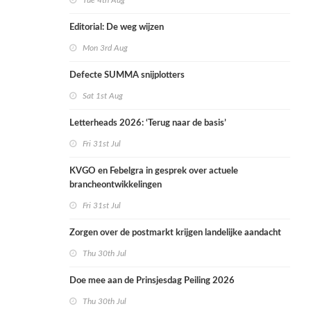
Tue 4th Aug
Editorial: De weg wijzen
Mon 3rd Aug
Defecte SUMMA snijplotters
Sat 1st Aug
Letterheads 2026: ‘Terug naar de basis’
Fri 31st Jul
KVGO en Febelgra in gesprek over actuele
brancheontwikkelingen
Fri 31st Jul
Zorgen over de postmarkt krijgen landelijke aandacht
Thu 30th Jul
Doe mee aan de Prinsjesdag Peiling 2026
Thu 30th Jul