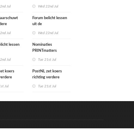
gn Benelux
het verkoopproces
2nd Jul
Wed 22nd Jul
aarschuwt
Forum belicht lessen
dere
uit de
tering
grafimediabranche
2nd Jul
Wed 22nd Jul
e postmarkt
over carrièreswitches
licht lessen
Nominaties
PRINTmatters
diabranche
Awards 2026
2nd Jul
Tue 21st Jul
rièreswitches
et koers
PostNL zet koers
 verdere
richting verdere
ing:
verschraling:
st Jul
Tue 21st Jul
e bedrijven en
grafische bedrijven en
ten betalen
hun klanten betalen
ing
de rekening
Code & Hosted by:
e Meern Multimedia
VDVO
Contact