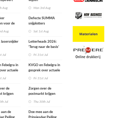
nspireert
wijzen
 naartoe gaan
th Aug
Mon 3rd Aug
ker
Defecte SUMMA
ven voor de
snijplotters
wards
rd Aug
Sat 1st Aug
 lasersnijder
Letterheads 2026:
‘Terug naar de basis’
st Jul
Fri 31st Jul
Febelgra in
KVGO en Febelgra in
over actuele
gesprek over actuele
ntwikkelingen
brancheontwikkelingen
st Jul
Fri 31st Jul
ver de
Zorgen over de
t krijgen
postmarkt krijgen
ke aandacht
landelijke aandacht
th Jul
Thu 30th Jul
 aan de
Doe mee aan de
dag Peiling
Prinsjesdag Peiling