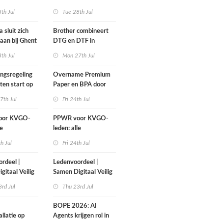
iet wachten!
print-to-cut-productie
th Jul
Tue 28th Jul
in sign en display
 sluit zich
Brother combineert
aan bij Ghent
DTG en DTF in
up
nieuwe GTX300
th Jul
Mon 27th Jul
ngsregeling
Overname Premium
en start op
Paper en BPA door
mber
IPP afgerond
7th Jul
Fri 24th Jul
oor KVGO-
PPWR voor KVGO-
le
leden: alle
elen,
hulpmiddelen,
th Jul
Fri 24th Jul
ten en
documenten en
overzichtelijk
webinar overzichtelijk
rdeel |
Ledenvoordeel |
lek
op één plek
gitaal Veilig
Samen Digitaal Veilig
rd Jul
Thu 23rd Jul
BOPE 2026: AI
llatie op
Agents krijgen rol in