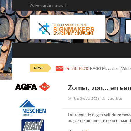
Welkom op signmakers.nl
NEWS
Fri 7th 10:20
KVGO Magazine | “Als het
NEW
Zomer, zon… en een 
Thu 2nd Jul 2026
Lees Bron
De komende dagen valt de
zomere
magazine om mee te nemen naar de 