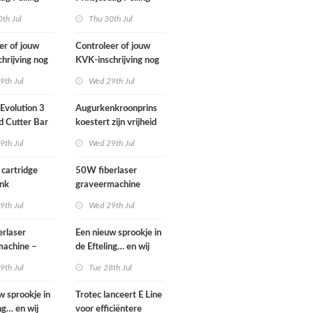
2026
th Jul
Thu 30th Jul
er of jouw
Controleer of jouw
hrijving nog
KVK-inschrijving nog
s
actueel is
9th Jul
Wed 29th Jul
Evolution 3
Augurkenkroonprins
d Cutter Bar
koestert zijn vrijheid
.g.a.n.
9th Jul
Wed 29th Jul
 cartridge
50W fiberlaser
Ink
graveermachine
9th Jul
Wed 29th Jul
rlaser
Een nieuw sprookje in
machine –
de Efteling… en wij
 set
kunnen niet wachten!
9th Jul
Tue 28th Jul
w sprookje in
Trotec lanceert E Line
ng… en wij
voor efficiëntere