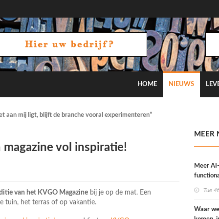
HOME
NIEUWS
LEV
 aan mij ligt, blijft de branche vooral experimenteren”
MEER 
magazine vol inspiratie!
Meer AI
functiona
OneVisi
Tue 4
ditie van het KVGO Magazine
bij je op de mat. Een
tuin, het terras of op vakantie.
Waar we