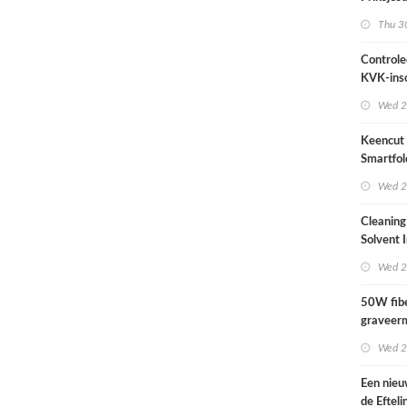
2026
Thu 30
Controle
KVK-insc
actueel i
Wed 2
Keencut 
Smartfol
2.1 m – z
Wed 2
Cleaning
Solvent 
Wed 2
50W fibe
graveer
complete
Wed 2
Een nieu
de Efteli