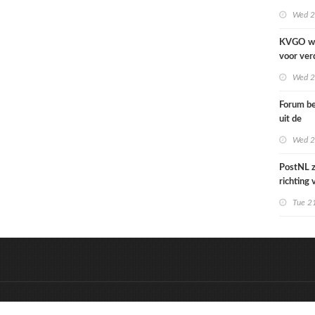
cover Si
Wed 2
KVGO w
voor ver
verslech
Wed 2
zakelijk
Forum be
uit de
grafime
Wed 2
over car
PostNL z
richting
verschral
Tue 21
grafisch
hun klan
de reken
&
Onderdeel van:
BrancheConnect
D