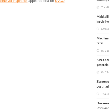
komen, i
ne vol inspiratie!
appeared first on
KVGO
.
waar we
Tue 4
Makkelij
inschrij
FESPA A
Mon 3
Machine,
tafel
Fri 31
KVGO en 
gesprek 
brancheo
Fri 31
Zorgen o
postmark
landelij
Thu 30
Doe mee
Prinsjes