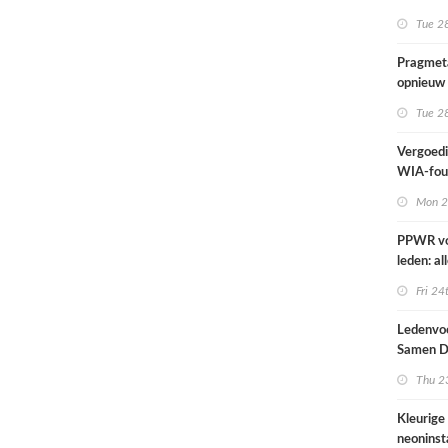
kunnen n
Tue 28
Pragmeta
opnieuw 
Workgro
Tue 28
Vergoedi
WIA-fout
1 septe
Mon 2
PPWR v
leden: al
hulpmidd
Fri 24
documen
webinar 
Ledenvoo
op één p
Samen Di
Thu 23
Kleurige
neoninsta