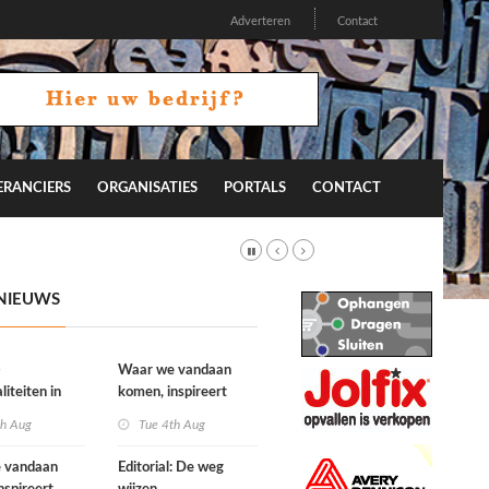
Adverteren
Contact
ERANCIERS
ORGANISATIES
PORTALS
CONTACT
NIEUWS
-
Waar we vandaan
liteiten in
komen, inspireert
on 26.2
waar we naartoe gaan
th Aug
Tue 4th Aug
 vandaan
Editorial: De weg